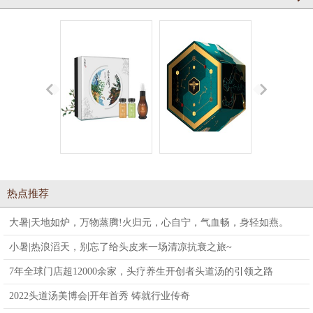
易行五清
蜂宜草本
引火归
热点推荐
大暑|天地如炉，万物蒸腾!火归元，心自宁，气血畅，身轻如燕。
小暑|热浪滔天，别忘了给头皮来一场清凉抗衰之旅~
7年全球门店超12000余家，头疗养生开创者头道汤的引领之路
2022头道汤美博会|开年首秀 铸就行业传奇