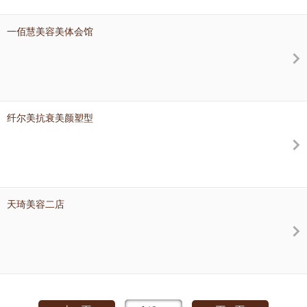
一佰慧美容美体会馆
纤尔美抗衰美颜塑型
天琦美容二店