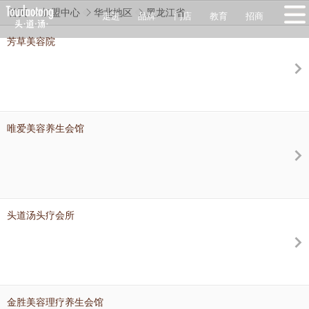
首页
加盟中心
华北地区
黑龙江省
走进
品牌
门店
教育
招商
芳草美容院
唯爱美容养生会馆
头道汤头疗会所
金胜美容理疗养生会馆