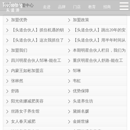
首页
加盟中心
走进
品牌
门店
教育
招商
加盟优势
加盟政策
【头道合伙人】抓住机遇的钥
【头道合伙人】跳出20年的安
匙，我做到了不销而销！
稳，只求心中的向往！
【头道合伙人】这次我抓住了
【头道合伙人】用半年时间从
机遇，改变了我的一生!头道
月业绩2万到41万，罗总：我
加盟我们
本期明星合伙人栏目，我们为
汤明星合伙人：杨慧
相信我的选择！
大家介绍一位来自美丽云南的
四川明星合伙人邹琳-能在工
重庆明星合伙人舒路-能在工
合伙人——王文娅
作中看到享受的人，必能成就
作中看到享受的人，必能成就
内蒙王如彬加盟店
邹琳
大事业！
大事业！
张林然
韦虹
舒路
优势保障
阳光依娜减肥美容
头道养生坊
丝路女子养生馆
黛姬名媛
女人春天减肥
金姬世缘